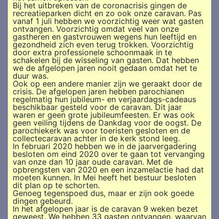
Bij het uitbreken van de coronacrisis gingen de
recreatieparken dicht en zo ook onze caravan. Pas
vanaf 1 juli hebben we voorzichtig weer wat gasten
ontvangen. Voorzichtig omdat veel van onze
gastheren en gastvrouwen wegens hun leeftijd en
gezondheid zich even terug trokken. Voorzichtig
door extra professionele schoonmaak in te
schakelen bij de wisseling van gasten. Dat hebben
we de afgelopen jaren nooit gedaan omdat het te
duur was.
Ook op een andere manier zijn we geraakt door de
crisis. De afgelopen jaren hebben parochianen
regelmatig hun jubileum- en verjaardags-cadeaus
beschikbaar gesteld voor de caravan. Dit jaar
waren er geen grote jubileumfeesten. Er was ook
geen veiling tijdens de Dankdag voor de oogst. De
parochiekerk was voor toeristen gesloten en de
collectecaravan achter in de kerk stond leeg.
In februari 2020 hebben we in de jaarvergadering
besloten om eind 2020 over te gaan tot vervanging
van onze dan 10 jaar oude caravan. Met de
opbrengsten van 2020 en een inzamelactie had dat
moeten kunnen. In Mei heeft het bestuur besloten
dit plan op te schorten.
Genoeg tegenspoed dus, maar er zijn ook goede
dingen gebeurd.
In het afgelopen jaar is de caravan 9 weken bezet
geweest. We hebben 33 gasten ontvangen, waarvan