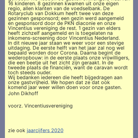
16 kinderen. 8 gezinnen kwamen uit onze eigen
regio, allen klanten van de voedselbank. De
Rotaryclub van Dokkum heeft twee van deze
gezinnen gesponsord; een gezin werd aangemeld
en gesponsord door de PKN diaconie en onze
Vincentius vereniging de rest. 1 gezin van elders
heeft zichzelf aangemeld en is toegelaten na
inkomens-screening door Vincentius Nederland.
In dit nieuwe jaar staan we weer voor een stevige
uitdaging. De eerste helft van het jaar zal nog wel
bepaald worden door Corona. Daarna begint de
wederopbouw: in de eerste plaats onze vrijwilligers,
die een beetje uit het zicht zijn geraakt. In de
tweede plaats de financiën, want de caravan wordt
toch steeds ouder.
Wij bedanken iedereen die heeft bijgedragen aan
onze gastvrijheid. We hopen dat ze dat ook
komend jaar weer willen doen voor onze gasten.
John Dikhoff
voorz. Vincentiusvereniging
zie ook
jaarcijfers 2020